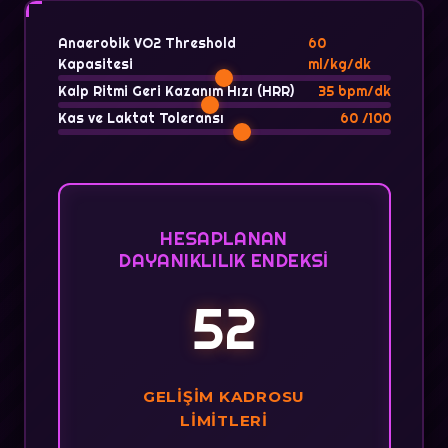
Anaerobik VO2 Threshold
60
Kapasitesi
ml/kg/dk
Kalp Ritmi Geri Kazanım Hızı (HRR)
35
bpm/dk
Kas ve Laktat Toleransı
60
/100
HESAPLANAN
DAYANIKLILIK ENDEKSI
52
GELIŞIM KADROSU
LIMITLERI