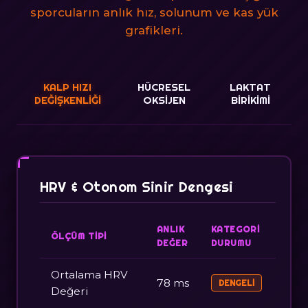
sporcuların anlık hız, solunum ve kas yük
grafikleri.
KALP HIZI
HÜCRESEL
LAKTAT
DEĞIŞKENLIĞI
OKSIJEN
BIRIKIMI
HRV & Otonom Sinir Dengesi
ANLIK
KATEGORI
ÖLÇÜM TIPI
DEĞER
DURUMU
Ortalama HRV
78 ms
DENGELI
Değeri