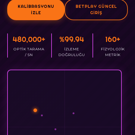
KALIBRASYONU
BETPLAY GÜNCEL
İZLE
GIRIŞ
480,000+
%99.94
160+
OPTIK TARAMA
İZLEME
FIZYOLOJIK
/ SN
DOĞRULUĞU
METRIK