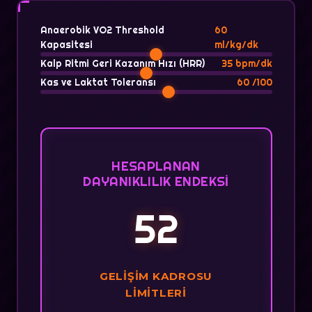
Anaerobik VO2 Threshold
60
Kapasitesi
ml/kg/dk
Kalp Ritmi Geri Kazanım Hızı (HRR)
35
bpm/dk
Kas ve Laktat Toleransı
60
/100
HESAPLANAN
DAYANIKLILIK ENDEKSI
52
GELIŞIM KADROSU
LIMITLERI