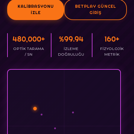
KALIBRASYONU
BETPLAY GÜNCEL
İZLE
GIRIŞ
480,000+
%99.94
160+
OPTIK TARAMA
İZLEME
FIZYOLOJIK
/ SN
DOĞRULUĞU
METRIK