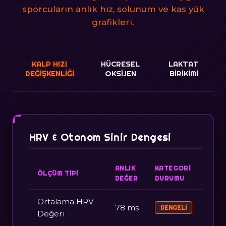
sporcuların anlık hız, solunum ve kas yük
grafikleri.
KALP HIZI
HÜCRESEL
LAKTAT
DEĞIŞKENLIĞI
OKSIJEN
BIRIKIMI
HRV & Otonom Sinir Dengesi
ANLIK
KATEGORI
ÖLÇÜM TIPI
DEĞER
DURUMU
Ortalama HRV
78 ms
DENGELI
Değeri