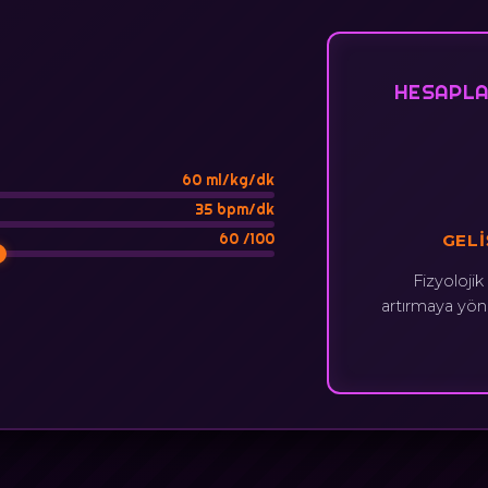
HESAPLA
60
ml/kg/dk
35
bpm/dk
60
/100
GELI
Fizyolojik
artırmaya yön