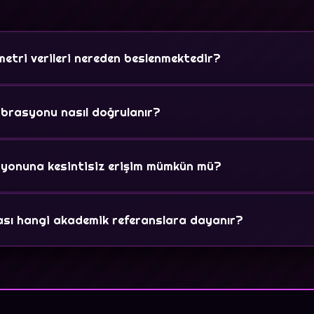
metri verileri nereden beslenmektedir?
ki optik kızılötesi takip kameraları ve sporcu giyilebilir se
play giriş sunucularında milisaniyeler içerisinde işlenmektedi
brasyonu nasıl doğrulanır?
emindeki referans noktaları ve sporcuların ağırlık merkezin
yon simülatörümüzle anlık olarak dengelenerek optimize edi
syonuna kesintisiz erişim mümkün mü?
 giriş bağlantısını kullanarak telemetri ve kalibrasyon veri t
alı olarak erişim sağlayabilirsiniz.
sı hangi akademik referanslara dayanır?
rmülümüz, spor akademilerinde ve biomekanik laboratuvarl
im katsayıları temel alınarak kalibre edilmiştir.