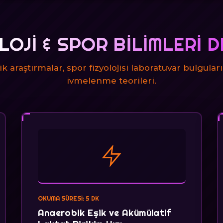
LOJI & SPOR BILIMLERI D
 araştırmalar, spor fizyolojisi laboratuvar bulguları
ivmelenme teorileri.
OKUMA SÜRESI: 5 DK
Anaerobik Eşik ve Akümülatif