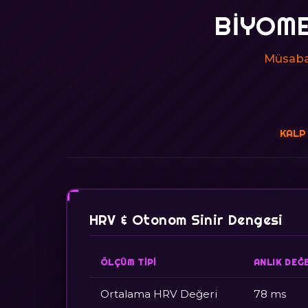
BIYOME
Müsabak
KALP 
HRV & Otonom Sinir Dengesi
ÖLÇÜM TIPI
ANLIK DEĞ
Ortalama HRV Değeri
78 ms