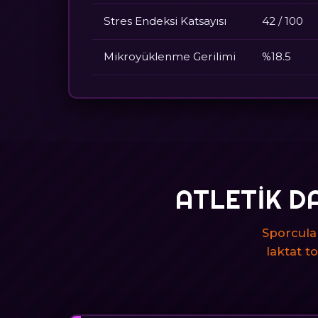
Stres Endeksi Katsayısı
42 / 100
Mikroyüklenme Gerilimi
%18.5
ATLETIK D
Sporcula
laktat t