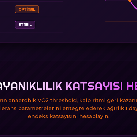
OPTIMAL
STABIL
AYANIKLILIK KATSAYISI H
rın anaerobik VO2 threshold, kalp ritmi geri kazanı
olerans parametrelerini entegre ederek ağırlıklı day
endeks katsayısını hesaplayın.