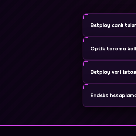
Betplay canlı tele
Müsabaka alanlarında
sağlanan veriler Bet
Optik tarama kali
Saha koordinat düzl
yörüngeler kalibras
Betplay veri ista
Evet, Betplay güncel
kesintisiz, SSL korum
Endeks hesaplama
Kapasite endeks fo
standart VO2 Max ver