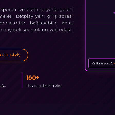
u, sporcu ivmelenme yörüngeleri
leri. Betplay yeni giriş adresi
minalimize bağlanabilir, anlık
 erişerek sporcuların veri odaklı
CEL GIRIŞ
Kalibrasyon X:
160+
UĞU
FIZYOLOJIK METRIK