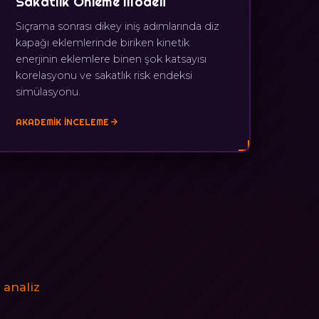
Sakatlık Önleme Modeli
Sıçrama sonrası dikey iniş adımlarında diz
kapağı eklemlerinde biriken kinetik
enerjinin eklemlere binen şok katsayısı
korelasyonu ve sakatlık risk endeksi
simülasyonu.
AKADEMIK İNCELEME
R
 analiz