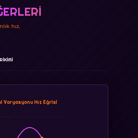
ĞERLERI
lık hız,
RIKIMI
i Varyasyonu Hız Eğrisi