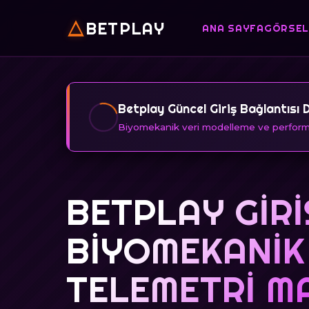
BETPLAY
ANA SAYFA
GÖRSEL
Betplay Güncel Giriş Bağlantısı 
Biyomekanik veri modelleme ve performa
BETPLAY GIRI
BIYOMEKANIK
TELEMETRI M