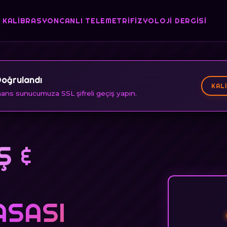
 KALIBRASYON
CANLI TELEMETRI
FIZYOLOJI DERGISI
Doğrulandı
KAL
ns sunucumuza SSL şifreli geçiş yapın.
Ş &
ASASI