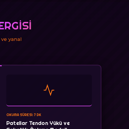
ERGISI
 ve yanal
OKUMA SÜRESI: 7 DK
Patellar Tendon Yükü ve