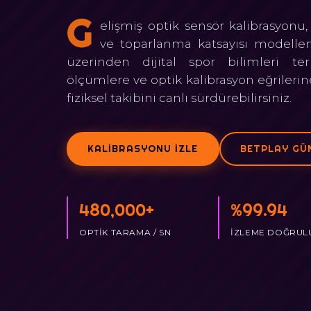
G
elişmiş optik sensör kalibrasyon
ve toparlanma katsayısı modelleme
üzerinden dijital spor bilimleri ter
ölçümlere ve optik kalibrasyon eğrilerine
fiziksel takibini canlı sürdürebilirsiniz.
KALIBRASYONU İZLE
BETPLAY GÜN
480,000+
%99.94
OPTIK TARAMA / SN
İZLEME DOĞRUL