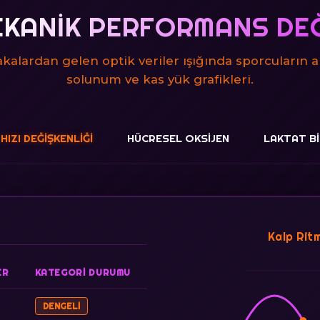
KANIK PERFORMANS DE
alardan gelen optik veriler ışığında sporcuların an
solunum ve kas yük grafikleri.
HIZI DEĞIŞKENLIĞI
HÜCRESEL OKSIJEN
LAKTAT BI
Kalp Ritm
ER
KATEGORI DURUMU
DENGELI