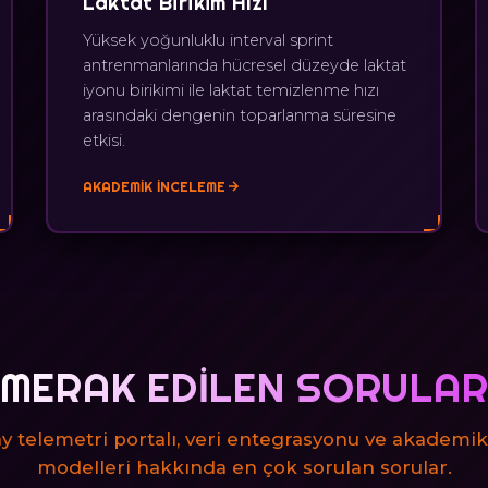
Laktat Birikim Hızı
Yüksek yoğunluklu interval sprint
antrenmanlarında hücresel düzeyde laktat
iyonu birikimi ile laktat temizlenme hızı
arasındaki dengenin toparlanma süresine
etkisi.
AKADEMIK İNCELEME
MERAK EDILEN SORULA
y telemetri portalı, veri entegrasyonu ve akademik
modelleri hakkında en çok sorulan sorular.