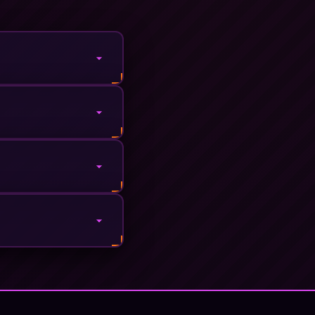
nsör ünitelerinden
r.
i gösteren
lir.
abanımıza 7/24
arında kabul gören